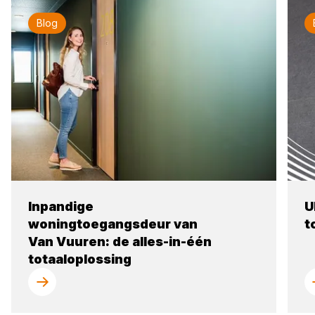
Blog
Inpandige
U
woningtoegangsdeur van
t
Van Vuuren: de alles-in-één
totaaloplossing