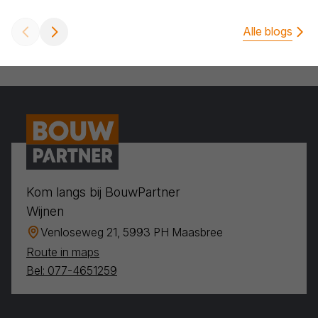
Alle blogs
Kom langs bij BouwPartner
Wijnen
Venloseweg 21, 5993 PH Maasbree
Route in maps
Bel: 077-4651259