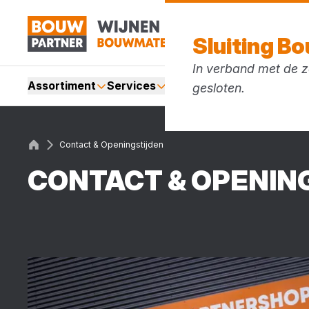
Sluiting B
In verband met de zo
Assortiment
Services
Merken
Acties
Blogs
gesloten.
Contact & Openingstijden
CON­TACT
&
OPE­NING