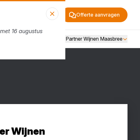
Offerte aanvragen
n met 16 augustus
 (vestiging Horst)
Over BouwPartner Wijnen Maasbree
er Wijnen