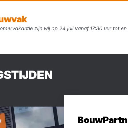
Vandaag open
tot 12:00 uur
ouwvak
mervakantie zijn wij op 24 juli vanaf 17:30 uur tot e
Vacatures
Keukens
S­TIJ­DEN
BouwPartn