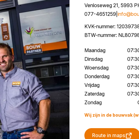
Venloseweg 21, 5993 P
077-4651259
|
info@bou
KVK-nummer: 1203973
BTW-nummer: NL8079
Maandag
07:30
Dinsdag
07:30
Woensdag
07:30
Donderdag
07:30
Vrijdag
07:30
Zaterdag
07:30
Zondag
Wij zijn in de bouwvak (w
Route in maps