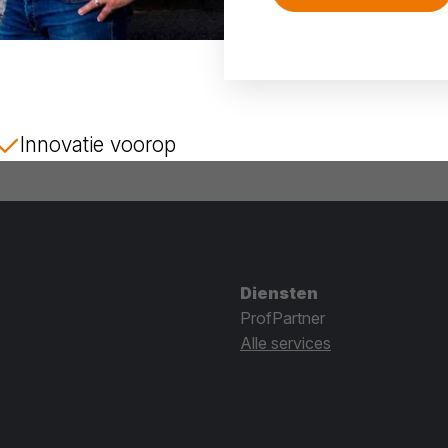
Innovatie voorop
Diensten
ProfPartner
Alle services