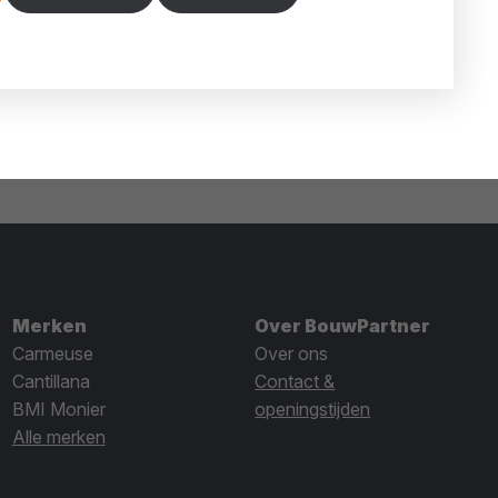
Merken
Over BouwPartner
Carmeuse
Over ons
Cantillana
Contact &
BMI Monier
openingstijden
Alle merken