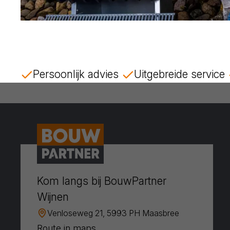
Persoonlijk advies
Uitgebreide service
Kom langs bij BouwPartner
Wijnen
Venloseweg 21, 5993 PH Maasbree
Route in maps