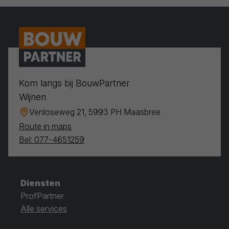
Kom langs bij BouwPartner
Wijnen
Venloseweg 21, 5993 PH Maasbree
Route in maps
Bel: 077-4651259
Diensten
ProfPartner
Alle services