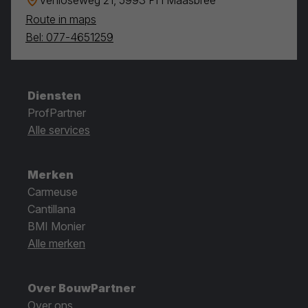
Route in maps
Bel: 077-4651259
Diensten
ProfPartner
Alle services
Merken
Carmeuse
Cantillana
BMI Monier
Alle merken
Over BouwPartner
Over ons