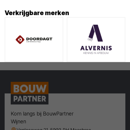
Verkrijgbare merken
Kom langs bij BouwPartner
Wijnen
Venloseweg 21, 5993 PH Maasbree