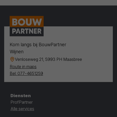
Kom langs bij BouwPartner
Wijnen
Venloseweg 21, 5993 PH Maasbree
Route in maps
Bel: 077-4651259
Diensten
ProfPartner
Alle services