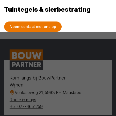
Tuintegels & sierbestrating
Neem contact met ons op
Kom langs bij BouwPartner
Wijnen
Venloseweg 21, 5993 PH Maasbree
Route in maps
Bel: 077-4651259