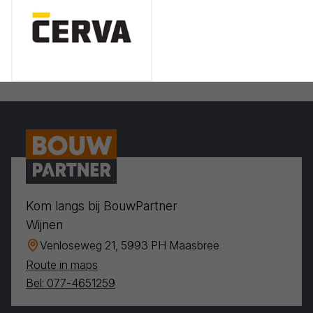
Kom langs bij BouwPartner
Wijnen
Venloseweg 21, 5993 PH Maasbree
Route in maps
Bel: 077-4651259