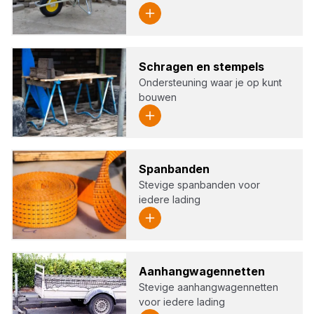
Schra­gen en stem­pels
Ondersteuning waar je op kunt
bouwen
Span­ban­den
Stevige spanbanden voor
iedere lading
Aan­hang­wa­gen­net­ten
Stevige aanhangwagennetten
voor iedere lading