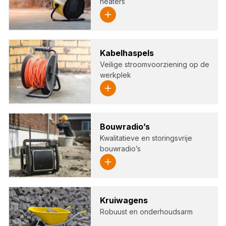
heaters
Kabel­has­pels
Veilige stroomvoorziening op de
werkplek
Bouw­ra­dio’s
Kwalitatieve en storingsvrije
bouwradio’s
Krui­wa­gens
Robuust en onderhoudsarm