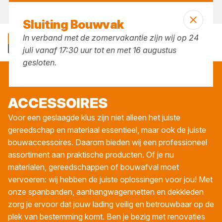
Vandaag open
vanaf 07:30 uur
Sluiting Bouwvak
In verband met de zomervakantie zijn wij op 24
juli vanaf 17:30 uur tot en met 16 augustus
gesloten.
Accessoires
ACCES­SOI­RES
Voor een geslaagde klus zijn niet alleen het juiste
gereedschap en materiaal essentieel, maar ook de juiste
bouwaccessoires. Daarom bieden wij een professioneel
assortiment aan praktische producten. Of je nu
materialen, gereedschappen of bouwafval moet
vervoeren: wij hebben de juiste oplossingen voor jou! Met
onze spanbanden, aanhangwagennetten en dekkleden
zorg je ervoor dat jouw lading veilig en betrouwbaar op de
plek van bestemming komt. Ben je bezig met renovaties