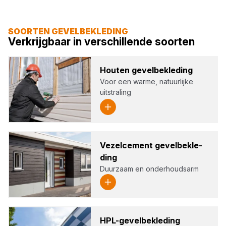
SOORTEN GEVELBEKLEDING
Verkrijgbaar in verschillende soorten
Hou­ten gevel­be­kle­ding
Voor een warme, natuurlijke
uitstraling
Vezel­ce­ment gevel­be­kle­
ding
Duurzaam en onderhoudsarm
HPL-gevel­be­kle­ding