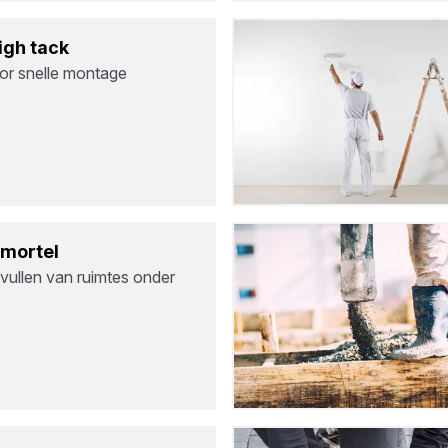
High tack
or snelle montage
­mor­tel
vullen van ruimtes onder