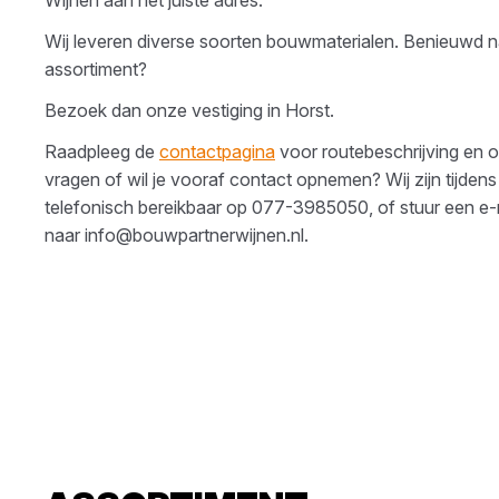
Wijnen
aan het juiste adres.
Wij leveren diverse soorten
bouwmaterialen
. Benieuwd n
assortiment?
Bezoek dan onze vestiging in
Horst
.
Raadpleeg de
contactpagina
voor routebeschrijving en o
vragen of wil je vooraf contact opnemen? Wij zijn tijdens
telefonisch bereikbaar op
077-3985050
, of stuur een e-
naar
info@bouwpartnerwijnen.nl
.