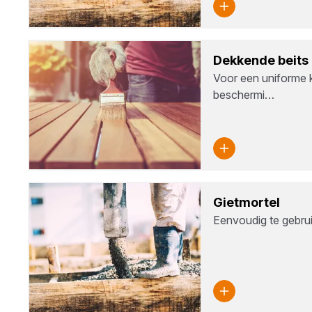
Dek­ken­de beits
Voor een uniforme k
beschermi…
Giet­mor­tel
Eenvoudig te gebru