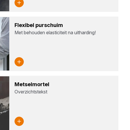
Flexi­bel pur­schuim
Met behouden elasticiteit na uitharding!
Met­sel­m­or­tel
Overzichtstekst