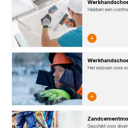
Werk­hand­schoe
Hebben een comfor
Werk­hand­schoe
Het seizoen voor e
Zand­ce­ment­mor
Geschikt voor diver