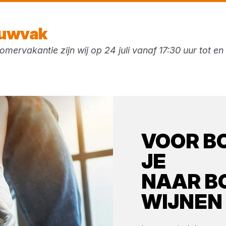
Morgen weer open
vanaf 07:30 uur
ouwvak
mervakantie zijn wij op 24 juli vanaf 17:30 uur tot e
ken
VOOR
B
JE
NAAR
B
WIJNEN