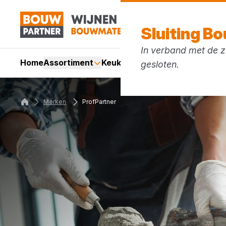
Sluiting B
In verband met de zo
Home
Assortiment
Keukens
Services
Acties
Mer
gesloten.
Merken
ProfPartner