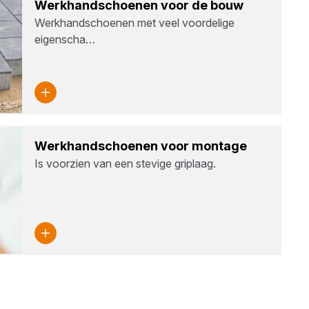
Werk­hand­schoe­nen voor de bouw
Werkhandschoenen met veel voordelige
eigenscha…
Werk­hand­schoe­nen voor mon­ta­ge
Is voorzien van een stevige griplaag.