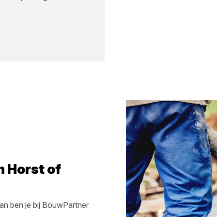
in
Horst
of
an ben je bij
BouwPartner