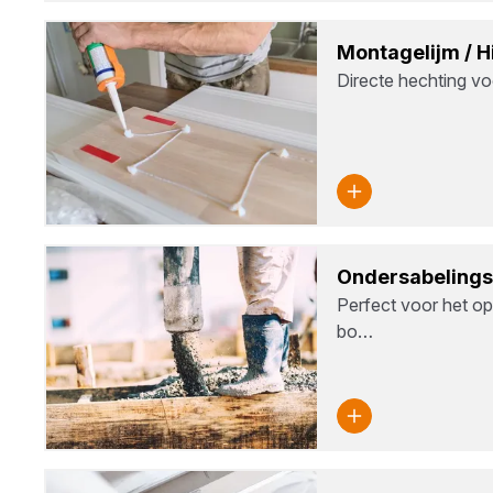
Mon­ta­ge­lijm / 
Directe hechting vo
Onders­a­be­lings
Perfect voor het op
bo…