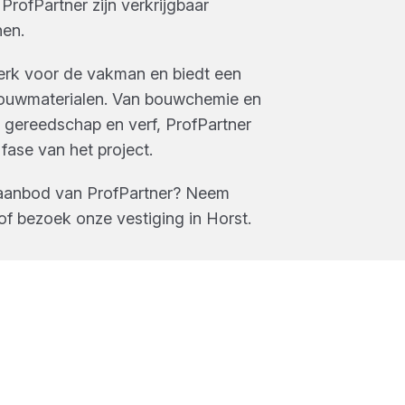
n
ProfPartner
zijn verkrijgbaar
nen
.
merk voor de vakman en biedt een
bouwmaterialen. Van bouwchemie en
n, gereedschap en verf, ProfPartner
 fase van het project.
 aanbod van
ProfPartner
? Neem
of bezoek onze vestiging in
Horst
.