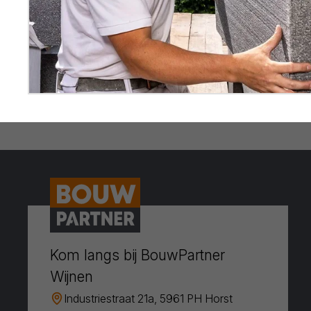
Kom langs bij BouwPartner
Wijnen
Industriestraat 21a, 5961 PH Horst