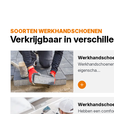
SOORTEN WERKHANDSCHOENEN
Verkrijgbaar in verschil
Werk­hand­schoe
Werkhandschoenen 
eigenscha…
Werk­hand­schoe
Hebben een comfor