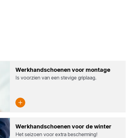
Werk­hand­schoe­nen voor mon­ta­ge
Is voorzien van een stevige griplaag.
Werk­hand­schoe­nen voor de win­ter
Het seizoen voor extra bescherming!