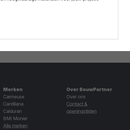
Merken
Over BouwPartner
Carmeuse
Over ons
Cantillana
Contact &
Calduran
openingstijden
BMI Monier
Alle merken