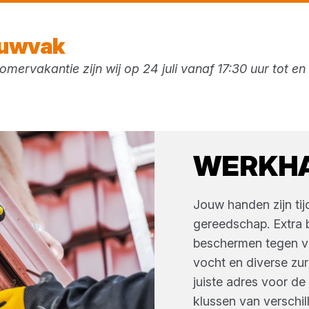
Vandaag gesloten
ouwvak
mervakantie zijn wij op 24 juli vanaf 17:30 uur tot e
ken
WERKH
Jouw handen zijn tij
gereedschap. Extra 
beschermen tegen ve
vocht en diverse zur
juiste adres voor d
klussen van verschi