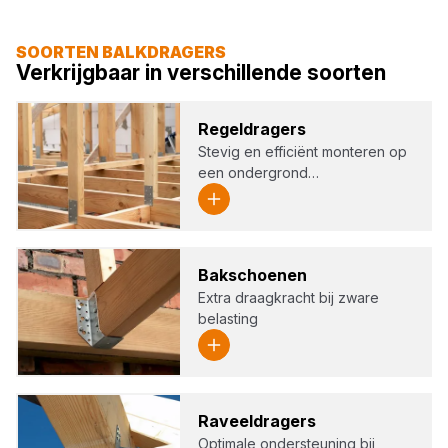
SOORTEN BALKDRAGERS
Verkrijgbaar in verschillende soorten
Regel­dra­gers
Stevig en efficiënt monteren op
een ondergrond…
Bak­schoe­nen
Extra draagkracht bij zware
belasting
Raveel­dra­gers
Optimale ondersteuning bij