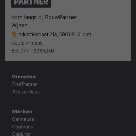
Kom langs bij BouwPartner
Wijnen
Industriestraat 21a, 5961 PH Horst
Route in maps
Bel: 077 - 3985050
Diensten
ProfPartner
Alle services
Merken
Carmeuse
Cantillana
Calduran