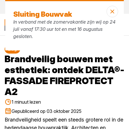
Morgen weer open
vanaf 07:30 uur
Sluiting Bouwvak
In verband met de zomervakantie zijn wij op 24
juli vanaf 17:30 uur tot en met 16 augustus
gesloten.
Blog
Brandveilig bouwen met
esthetiek: ontdek DELTA®-
FASSADE FIREPROTECT
A2
1 minuut lezen
Gepubliceerd op 03 oktober 2025
Brandveiligheid speelt een steeds grotere rol in de
hedendaagse bouwpraktijk. Architecten en