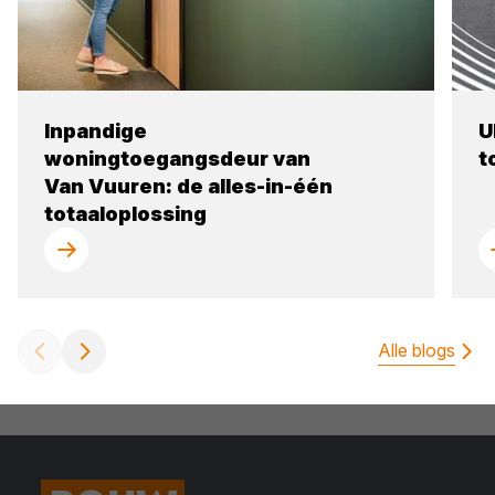
Inpandige
U
woningtoegangsdeur van
t
Van Vuuren: de alles-in-één
totaaloplossing
Alle blogs