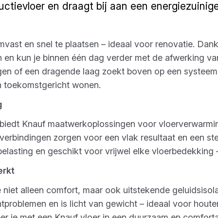
ructievloer en draagt bij aan een energiezuini
rmvast en snel te plaatsen – ideaal voor renovatie. Da
 en kun je binnen één dag verder met de afwerking van 
gen of een dragende laag zoekt boven op een systeem:
n toekomstgericht wonen.
g
m biedt Knauf maatwerkoplossingen voor vloerverwarmi
erbindingen zorgen voor een vlak resultaat en een stev
belasting en geschikt voor vrijwel elke vloerbedekking
erkt
je niet alleen comfort, maar ook uitstekende geluidsiso
oblemen en is licht van gewicht – ideaal voor houten 
eer je met een Knauf vloer in een duurzaam en comforta