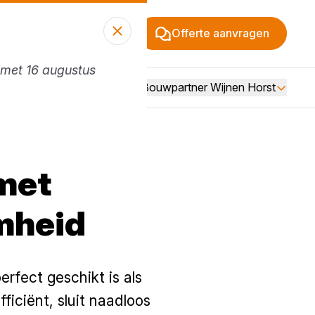
Offerte aanvragen
n met 16 augustus
Vacatures
Over Bouwpartner Wijnen Horst
met
mheid
rfect geschikt is als
ficiënt, sluit naadloos