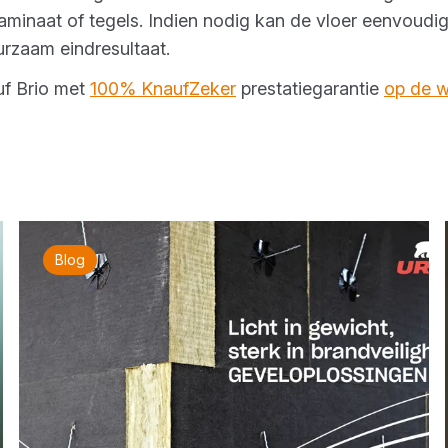
aminaat of tegels. Indien nodig kan de vloer eenvoudi
uurzaam eindresultaat.
uf Brio met
100% KnaufZeker
prestatiegarantie
op de w
Blog