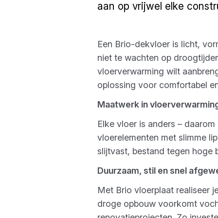
aan op vrijwel elke const
Een Brio-dekvloer is licht, vo
niet te wachten op droogtijden
vloerverwarming wilt aanbren
oplossing voor comfortabel e
Maatwerk in vloerverwarmin
Elke vloer is anders – daaro
vloerelementen met slimme lipv
slijtvast, bestand tegen hoge 
Duurzaam, stil en snel afgew
Met Brio vloerplaat realiseer 
droge opbouw voorkomt vochtpr
renovatieprojecten. Zo invest