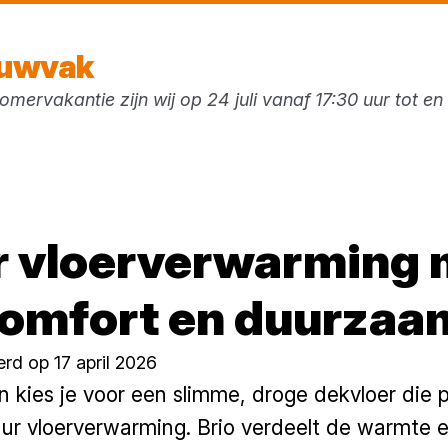
Vandaag open
vanaf 07:30 uur
ouwvak
mervakantie zijn wij op 24 juli vanaf 17:30 uur tot e
ken
 vloerverwarming 
comfort en duurzaa
rd op 17 april 2026
kies je voor een slimme, droge dekvloer die pe
ur vloerverwarming. Brio verdeelt de warmte ef