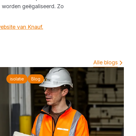
g worden geëgaliseerd. Zo
ebsite van Knauf.
Alle blogs
isolatie
Blog