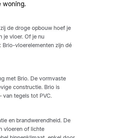
ge woning.
nkzij de droge opbouw hoef je
je vloer. Of je nu
 Brio-vloerelementen zijn dé
ng met Brio. De vormvaste
ige constructie. Brio is
 – van tegels tot PVC.
latie en brandwerendheid. De
vloeren of lichte
bel binnenklimaat, enkel door