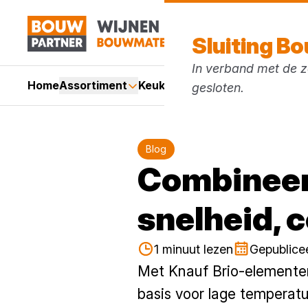
Sluiting B
In verband met de zo
Home
Assortiment
Keukens
Services
Acties
Mer
gesloten.
Blog
Combineer
snelheid, 
1 minuut lezen
Gepublicee
Met Knauf Brio-elementen 
basis voor lage temperatu