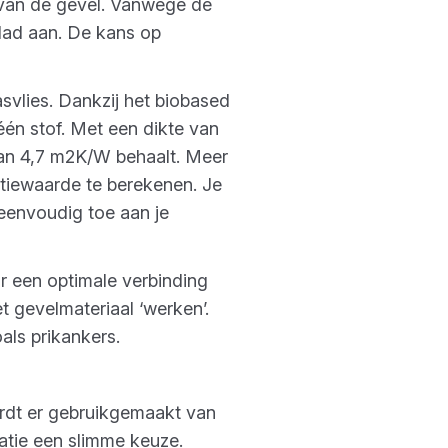
n van de gevel. Vanwege de
blad aan. De kans op
svlies. Dankzij het biobased
én stof. Met een dikte van
an 4,7 m2K/W behaalt. Meer
atiewaarde te berekenen. Je
eenvoudig toe aan je
r een optimale verbinding
t gevelmateriaal ‘werken’.
als prikankers.
ordt er gebruikgemaakt van
latie een slimme keuze.