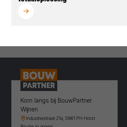
Kom langs bij BouwPartner
Wijnen
Industriestraat 21a, 5961 PH Horst
Route in maps