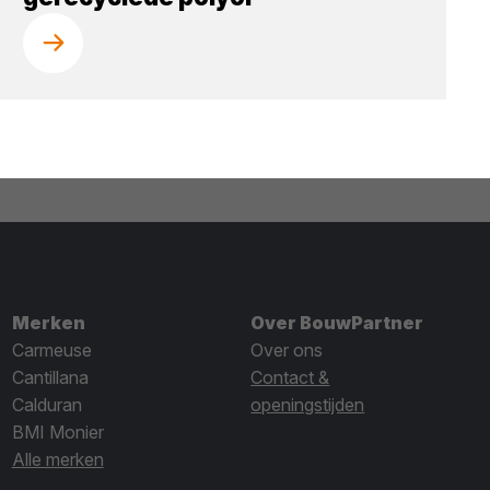
Merken
Over BouwPartner
Carmeuse
Over ons
Cantillana
Contact &
Calduran
openingstijden
BMI Monier
Alle merken