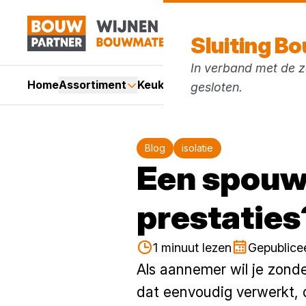
Sluiting B
In verband met de zo
Home
Assortiment
Keukens
Services
Acties
Mer
gesloten.
Blog
isolatie
Een spouw
prestaties?
1 minuut lezen
Gepublice
Als aannemer wil je zond
dat eenvoudig verwerkt, 