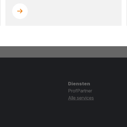
Diensten
ProfPartner
Alle services