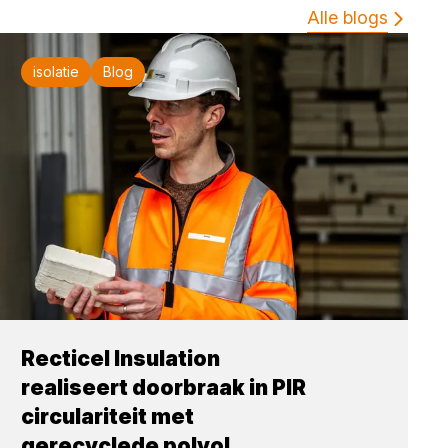
Alle blogs
isolatie
Blog
Recticel Insulation
realiseert doorbraak in PIR
circulariteit met
gerecyclede polyol