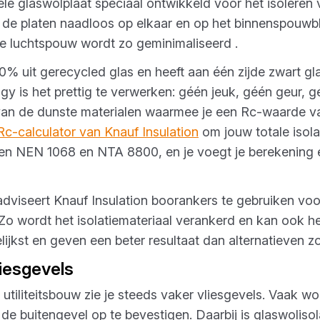
bele glaswolplaat speciaal ontwikkeld voor het isolere
ten de platen naadloos op elkaar en op het binnenspouw
e luchtspouw wordt zo geminimaliseerd .
0% uit gerecycled glas en heeft aan één zijde zwart gla
is het prettig te verwerken: géén jeuk, géén geur, gé
van de dunste materialen waarmee je een Rc-waarde v
Rc-calculator van Knauf Insulation
om jouw totale isol
en NEN 1068 en NTA 8800, en je voegt je berekening 
dviseert Knauf Insulation boorankers te gebruiken voo
Zo wordt het isolatiemateriaal verankerd en kan ook he
jkst en geven een beter resultaat dan alternatieven zo
liesgevels
tiliteitsbouw zie je steeds vaker vliesgevels. Vaak w
de buitengevel op te bevestigen. Daarbij is glaswoliso