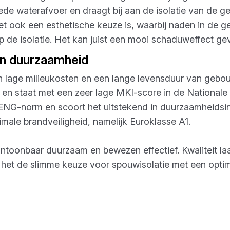
de waterafvoer en draagt bij aan de isolatie van de g
et ook een esthetische keuze is, waarbij naden in de g
p de isolatie. Het kan juist een mooi schaduweffect ge
én duurzaamheid
n lage milieukosten en een lange levensduur van gebo
) en staat met een zeer lage MKI-score in de National
BENG-norm en scoort het uitstekend in duurzaamheid
male brandveiligheid, namelijk Euroklasse A1.
ntoonbaar duurzaam en bewezen effectief. Kwaliteit la
het de slimme keuze voor spouwisolatie met een optima