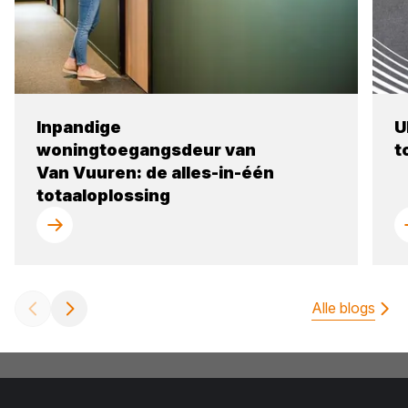
Inpandige
U
woningtoegangsdeur van
t
Van Vuuren: de alles-in-één
totaaloplossing
Alle blogs