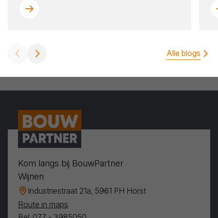
Alle blogs
Kom langs bij BouwPartner
Wijnen
Industriestraat 21a, 5961 PH Horst
Route in maps
Bel: 077 - 3985050