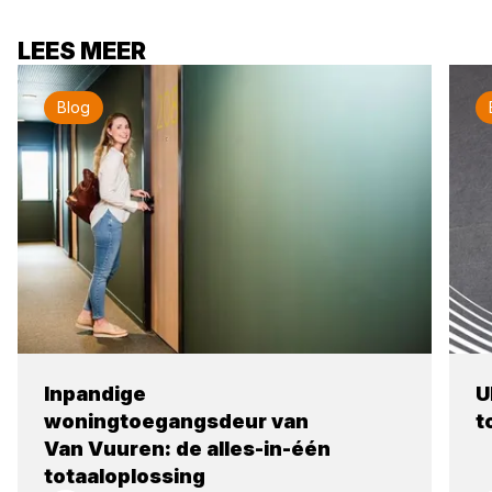
LEES MEER
Blog
Inpandige
U
woningtoegangsdeur van
t
Van Vuuren: de alles-in-één
totaaloplossing