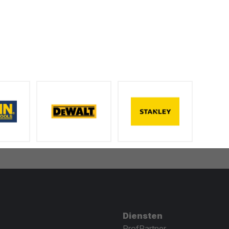
Diensten
ProfPartner