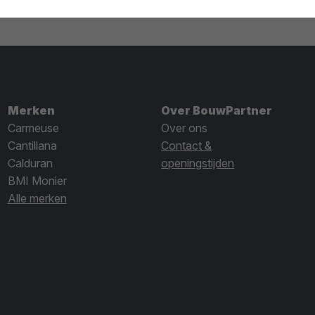
Merken
Over BouwPartner
Carmeuse
Over ons
Cantillana
Contact &
Calduran
openingstijden
BMI Monier
Alle merken