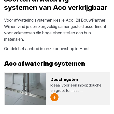
systemen
van
Aco
verkrijgbaar
Voor
afwatering systemen
kies je
Aco
. Bij
BouwPartner
Wijnen
vind je een zorgvuldig samengesteld assortiment
voor vakmensen die hoge eisen stellen aan hun
materialen.
Ontdek het aanbod in onze bouwshop in
Horst
.
Aco
afwatering systemen
Dou­che­go­ten
Ideaal voor een inloopdouche
en groot formaat …