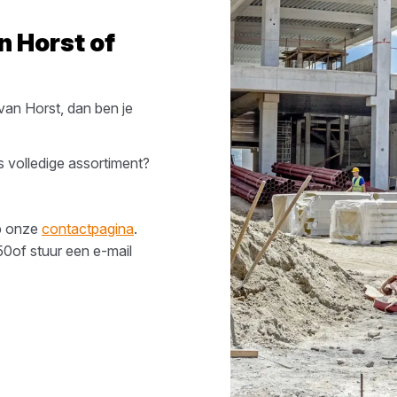
in
Horst
of
 van
Horst
, dan ben je
 volledige assortiment?
op onze
contactpagina
.
50
of stuur een e-mail