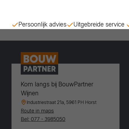
Persoonlijk advies
Uitgebreide service
Kom langs bij BouwPartner
Wijnen
Industriestraat 21a, 5961 PH Horst
Route in maps
Bel: 077 - 3985050