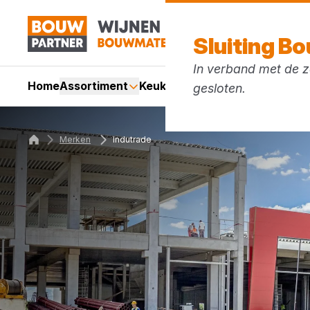
Sluiting B
In verband met de zo
Home
Assortiment
Keukens
Services
Acties
Mer
gesloten.
Merken
Indutrade