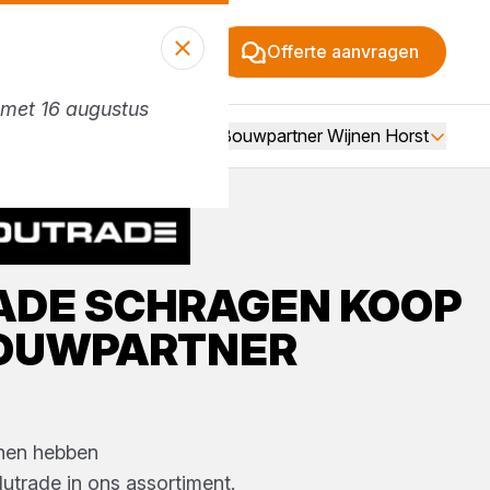
Offerte aanvragen
n met 16 augustus
Vacatures
Over Bouwpartner Wijnen Horst
ADE
SCHRAGEN
KOOP
OUWPARTNER
nen
hebben
dutrade
in ons assortiment.