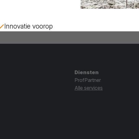
Innovatie voorop
Diensten
ProfPartner
Alle services