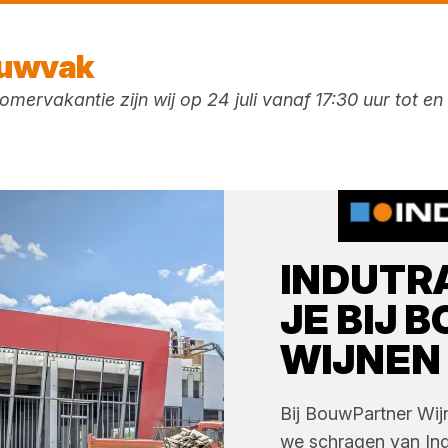
Vandaag open
vanaf 07:30 uur
ouwvak
mervakantie zijn wij op 24 juli vanaf 17:30 uur tot e
ken
INDUTR
JE BIJ
B
WIJNEN
Bij
BouwPartner Wij
we
schragen
van
In