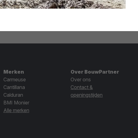
Merken
Over BouwPartner
Carmeuse
Over ons
Cantillana
Contact &
Calduran
openingstijden
BMI Monier
Alle merken