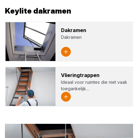
Keylite
dakramen
Dak­ra­men
Dakramen
Vlie­ring­trap­pen
Ideaal voor ruimtes die niet vaak
toegankelijk…