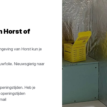
in
Horst
of
mgeving van
Horst
kun je
uwfolie
. Nieuwsgierig naar
peningstijden. Heb je
 openingstijden
mail