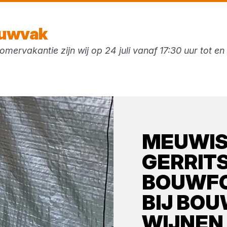
Morgen weer open
vanaf 07:30 uur
ouwvak
mervakantie zijn wij op 24 juli vanaf 17:30 uur tot e
ken
MEUWI
GERRIT
BOUWFO
BIJ
BOU
WIJNEN