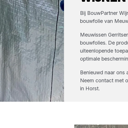
Bij
BouwPartner Wij
bouwfolie
van
Meuwi
Meuwissen Gerritsen
bouwfolies. De produ
uiteenlopende toepa
optimale beschermin
Benieuwd naar ons
Neem contact met o
in
Horst
.