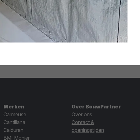
Merken
Over BouwPartner
Carmeuse
Over ons
Cantillana
Contact &
Calduran
openingstijden
BMI Monier