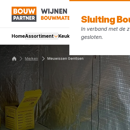
Sluiting B
In verband met de zo
Home
Assortiment
Keukens
Services
Acties
Mer
gesloten.
Merken
Meuwissen Gerritsen