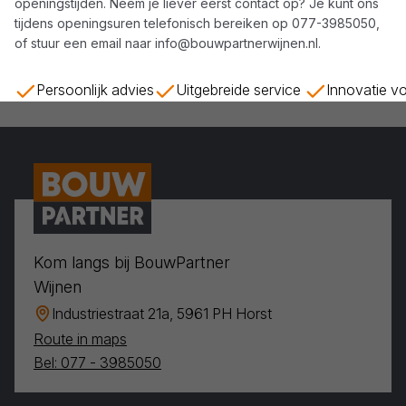
openingstijden. Neem je liever eerst contact op? Je kunt ons
tijdens openingsuren telefonisch bereiken op
077-3985050
,
of stuur een email naar
info@bouwpartnerwijnen.nl
.
Persoonlijk advies
Uitgebreide service
Innovatie v
Kom langs bij BouwPartner
Wijnen
Industriestraat 21a, 5961 PH Horst
Route in maps
Bel: 077 - 3985050