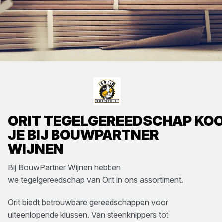
ORIT
TEGELGEREEDSCHAP
KO
JE BIJ
BOUWPARTNER
WIJNEN
Bij
BouwPartner Wijnen
hebben
we
tegelgereedschap
van
Orit
in ons assortiment.
Orit biedt betrouwbare gereedschappen voor
uiteenlopende klussen. Van steenknippers tot