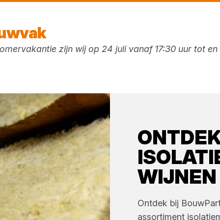
Vandaag gesloten
ouwvak
mervakantie zijn wij op 24 juli vanaf 17:30 uur tot e
ken
ONTDE
ISOLATI
WIJNEN
Ontdek bij
BouwPart
assortiment
isolatie