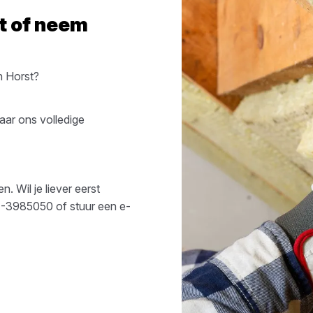
t
of neem
an
Horst
?
aar ons volledige
. Wil je liever eerst
-3985050
of stuur een e-