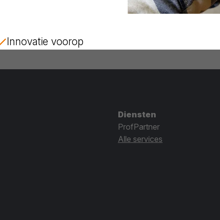
Innovatie voorop
Diensten
ProfPartner
Alle services