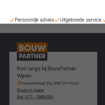
Persoonlijk advies
Uitgebreide service
Kom langs bij BouwPartner
Wijnen
Industriestraat 21a, 5961 PH Horst
Route in maps
Bel: 077 - 3985050