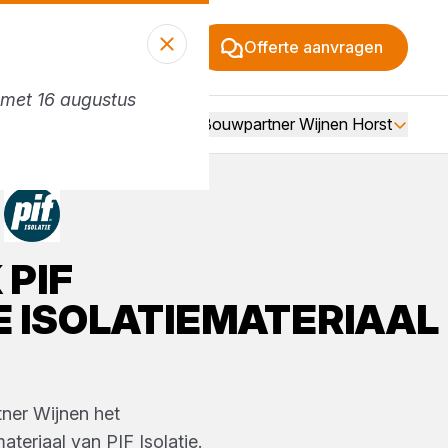
Offerte aanvragen
n met 16 augustus
Vacatures
Over Bouwpartner Wijnen Horst
K
PIF
E
ISOLATIEMATERIAAL
ner Wijnen
het
materiaal
van
PIF Isolatie
.