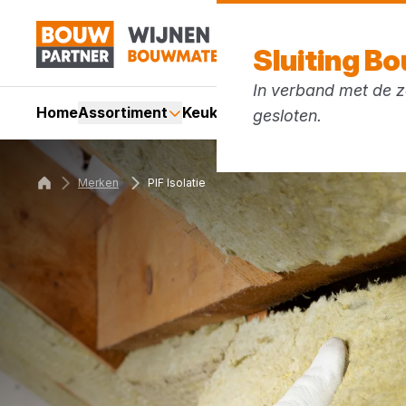
Sluiting B
In verband met de zo
Home
Assortiment
Keukens
Services
Acties
Mer
gesloten.
Merken
PIF Isolatie