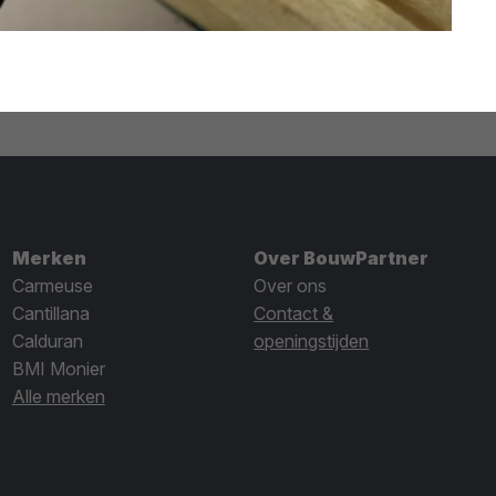
Merken
Over BouwPartner
Carmeuse
Over ons
Cantillana
Contact &
Calduran
openingstijden
BMI Monier
Alle merken