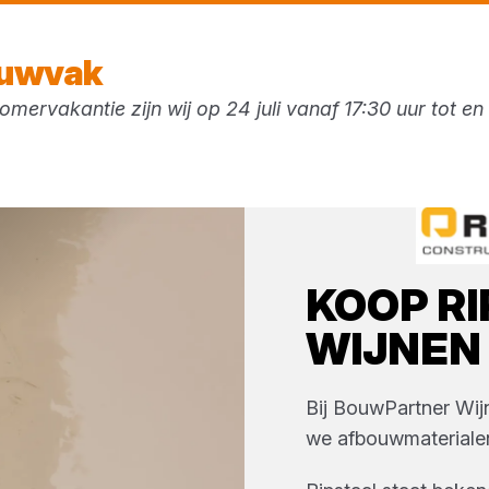
Vandaag gesloten
ouwvak
mervakantie zijn wij op 24 juli vanaf 17:30 uur tot e
ken
KOOP
R
WIJNEN
Bij
BouwPartner Wij
we
afbouwmateriale