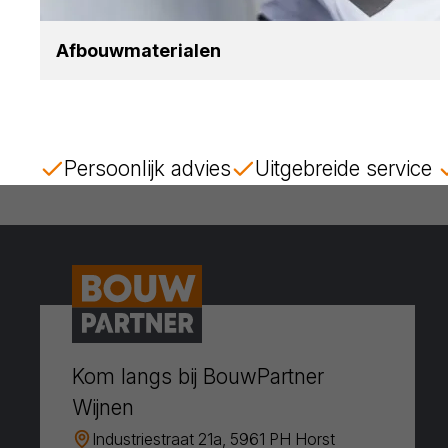
Afbouw­ma­te­ri­a­len
Persoonlijk advies
Uitgebreide service
Kom langs bij BouwPartner
Wijnen
Industriestraat 21a, 5961 PH Horst