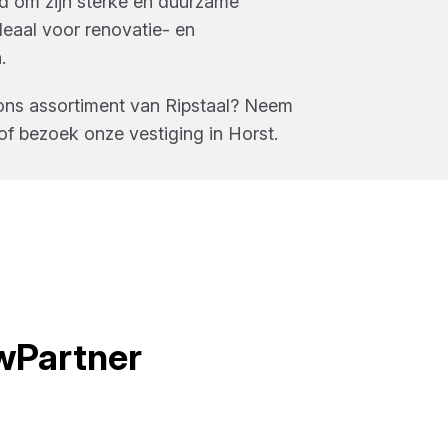
nd om zijn sterke en duurzame
deaal voor renovatie- en
.
ons assortiment van
Ripstaal
? Neem
of bezoek onze vestiging in
Horst
.
wPartner