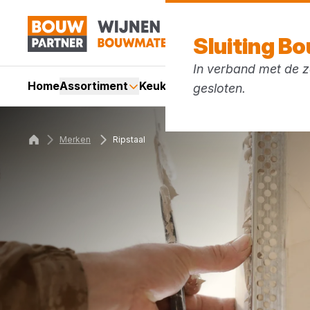
Sluiting B
In verband met de zo
Home
Assortiment
Keukens
Services
Acties
Mer
gesloten.
Merken
Ripstaal