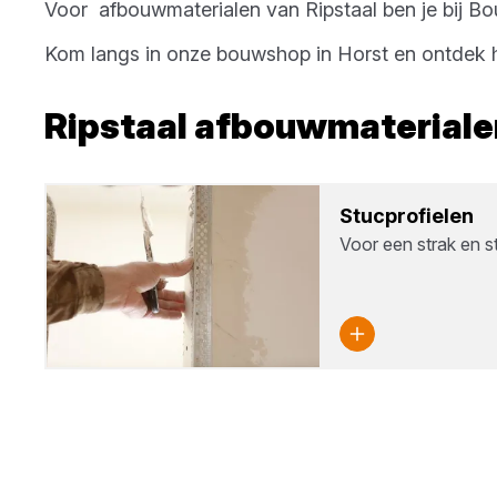
Voor
afbouwmaterialen
van
Ripstaal
ben je bij
Bo
Kom langs in onze bouwshop in
Horst
en ontdek h
Ripstaal
afbouwmateriale
Stuc­pro­fie­len
Voor een strak en st