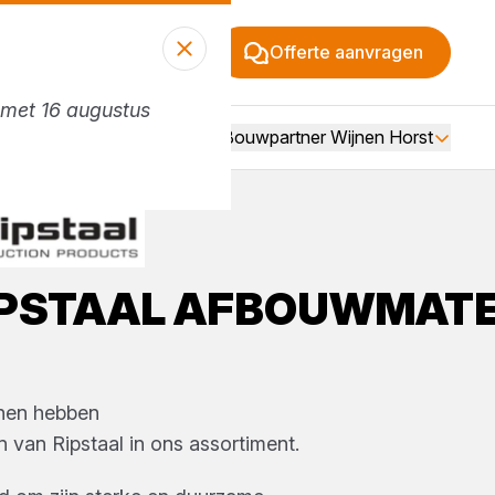
Offerte aanvragen
n met 16 augustus
Vacatures
Over Bouwpartner Wijnen Horst
IPSTAAL
AFBOUWMATE
nen
hebben
n
van
Ripstaal
in ons assortiment.