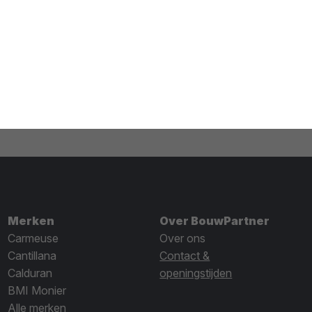
Merken
Over BouwPartner
Carmeuse
Over ons
Cantillana
Contact &
Calduran
openingstijden
BMI Monier
Alle merken