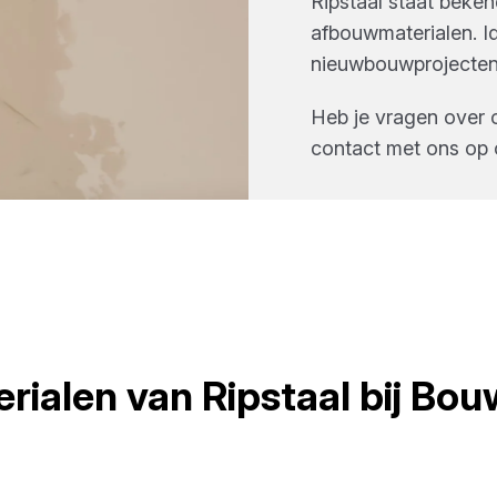
Ripstaal staat beke
afbouwmaterialen. I
nieuwbouwprojecten
Heb je vragen over 
contact met ons op 
rialen
van
Ripstaal
bij
Bou