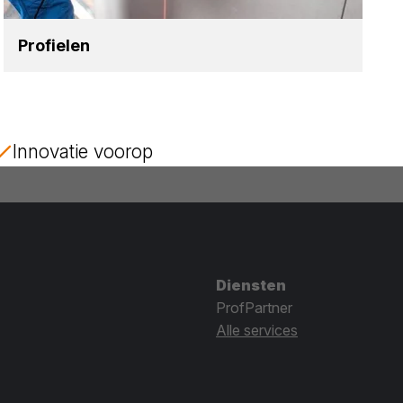
Pro­fie­len
Innovatie voorop
Diensten
ProfPartner
Alle services