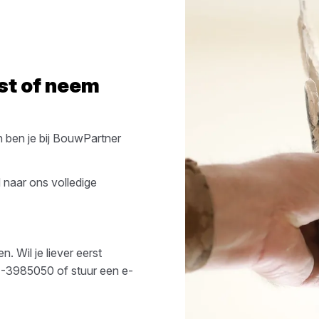
st
of neem
 ben je bij
BouwPartner
 naar ons volledige
. Wil je liever eerst
-3985050
of stuur een e-