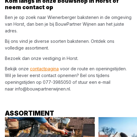
Kom langs in onze bouwshop in
Horst
of
neem contact op
Ben je op zoek naar
Wienerberger
bakstenen
in de omgeving
van
Horst
, dan ben je bij
BouwPartner Wijnen
aan het juiste
adres.
Bij ons vind je diverse soorten
bakstenen
. Ontdek ons
volledige assortiment.
Bezoek dan onze vestiging in
Horst
.
Bekijk onze
contactpagina
voor de route en openingstijden.
Wil je liever eerst contact opnemen? Bel ons tijdens
openingstijden op
077-3985050
of stuur een e-mail
naar
info@bouwpartnerwijnen.nl
.
ASSORTIMENT