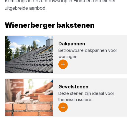
Kom langs in onze bouwshop in
Horst
en ontdek het
uitgebreide aanbod.
Wienerberger
bakstenen
Dak­pan­nen
Betrouwbare dakpannen voor
woningen
Gevel­ste­nen
Deze stenen zijn ideaal voor
thermisch isolere…