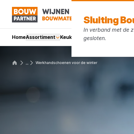
Sluiting B
In verband met de zo
Home
Assortiment
Keukens
Services
Acties
Mer
gesloten.
...
Werkhandschoenen voor de winter